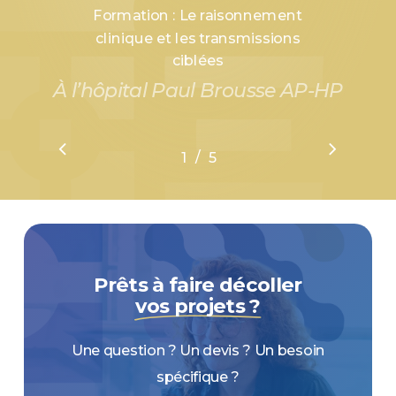
Formation : Le raisonnement
clinique et les transmissions
ciblées
À l’hôpital Paul Brousse AP-HP
/
1
2
5
3
4
5
Prêts à faire décoller
vos projets ?
Une question ? Un devis ? Un besoin
spécifique ?