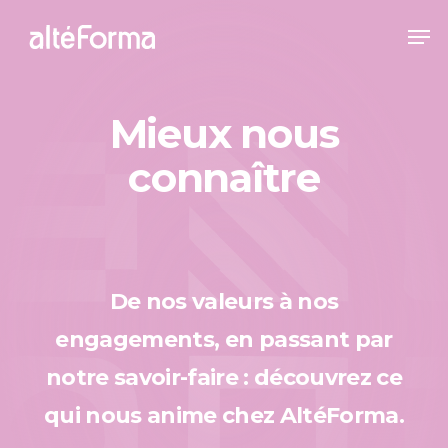
Skip
Me
to
Close
main
Menu
content
Mieux nous
connaître
De nos valeurs à nos
engagements, en passant par
notre savoir-faire : découvrez ce
qui nous anime chez AltéForma.