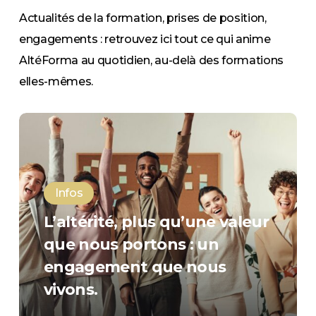
Actualités de la formation, prises de position,
engagements : retrouvez ici tout ce qui anime
AltéForma au quotidien, au-delà des formations
elles-mêmes.
L’altérité,
plus
qu’une
valeur
Infos
que
L’altérité, plus qu’une valeur
nous
que nous portons : un
portons
engagement que nous
:
vivons.
un
engagement