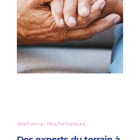
AltéForma
-
Nos
formateurs
Des experts du terrain à