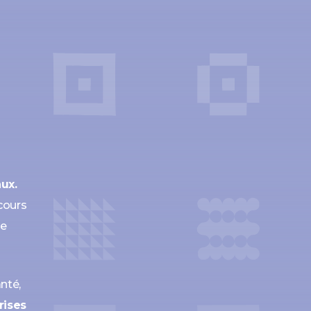
ux.
rcours
de
nté,
rises