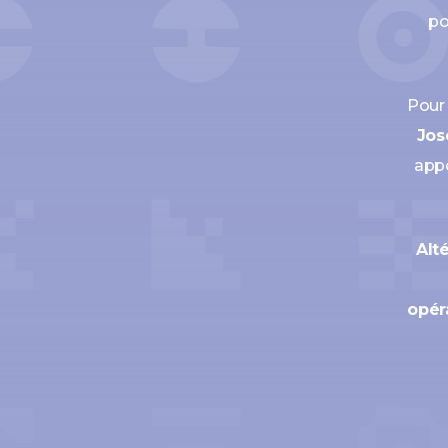
po
Pour 
Jos
appo
Alt
opér