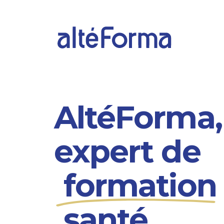
Skip
to
main
content
AltéForma,
expert de
formation
santé