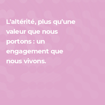
ltérité,
L’altérité, plus qu’une
s
’une
valeur que nous
eur
portons : un
e
us
engagement que
rtons
nous vivons.
gagement
e
us
ons.