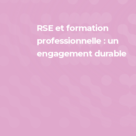
RSE
RSE et formation
et
formation
professionnelle : un
professionnelle
engagement durable
:
un
engagement
durable