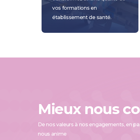
vos formations en
établissement de santé.
Mieux nous co
De nos valeurs à nos engagements, en pass
nous anime