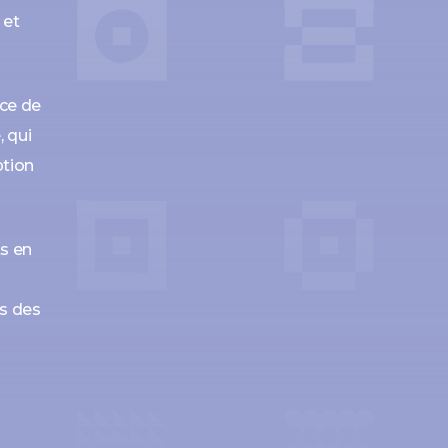
 et
nce de
 qui
ption
s en
s des