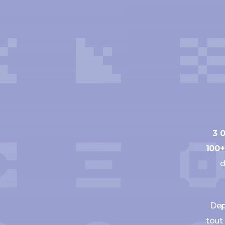
3 
100+
Dep
tout