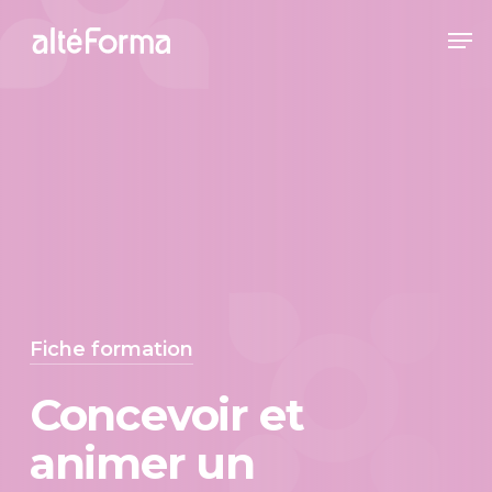
Skip
Me
to
Close
main
Menu
content
Fiche formation
Concevoir et
animer un