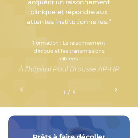
acquérir un raisonnement
clinique et répondre aux
attentes institutionnelles.
”
Formation : Le raisonnement
clinique et les transmissions
ciblées
À l’hôpital Paul Brousse AP-HP
/
1
2
5
3
4
5
Prêts à faire décoller