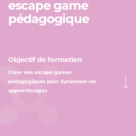
escape game
pédagogique
Objectif de formation
Créer des escape games
Navigate to the ne
pédagogiques pour dynamiser les
apprentissages