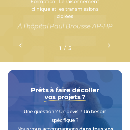
Formation : Le raisonnement
clinique et les transmissions
ciblées
À l’hôpital Paul Brousse AP-HP
/
1
2
5
3
4
5
Prêts à faire décoller
vos projets ?
Une question ? Un devis ? Un besoin
spécifique ?
Nous vous accompagnons
dans tous vos