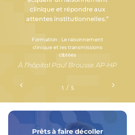
clinique et répondre aux
attentes institutionnelles.
”
Formation : Le raisonnement
clinique et les transmissions
ciblées
À l’hôpital Paul Brousse AP-HP
/
1
2
5
3
4
5
Prêts à faire décoller