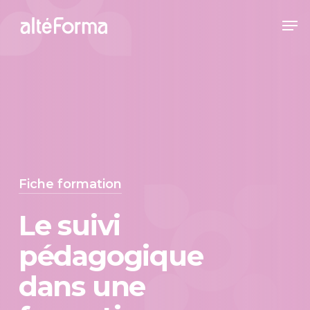
Skip
Me
to
Close
main
Menu
content
Fiche formation
Le suivi
pédagogique
dans une