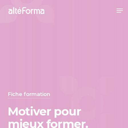
Skip
Me
to
Close
main
Menu
content
Fiche formation
Motiver pour
mieux former.