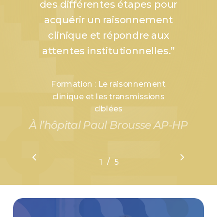
des différentes étapes pour
acquérir un raisonnement
clinique et répondre aux
attentes institutionnelles.
”
Formation : Le raisonnement
clinique et les transmissions
ciblées
À l’hôpital Paul Brousse AP-HP
/
1
2
5
3
4
5