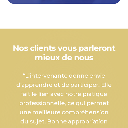
Nos clients vous parleront
mieux de nous
“
L’intervenante donne envie
d’apprendre et de participer. Elle
fait le lien avec notre pratique
professionnelle, ce qui permet
une meilleure compréhension
du sujet. Bonne appropriation