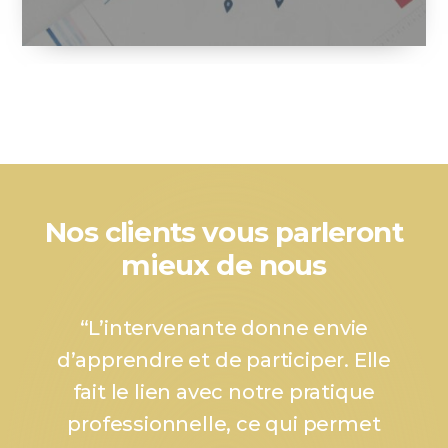
Nos clients vous parleront
mieux de nous
“
L’intervenante donne envie
d’apprendre et de participer. Elle
fait le lien avec notre pratique
professionnelle, ce qui permet